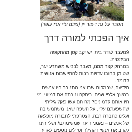
הסבר על גת וייצור יין (צולם ע"י ארז עופר)
איך הפכתי למורה דרך
9מעבר לגדר ביתי יש יקב קטן מהתקופה
הביזנטית.
במרחק קצר ממנו, מעבר לכביש משתרע יער,
שטומן בחובו עדויות רבות להתיישבות אנושית
קדומה.
הידיעה, שבמקום שבו אני מתגורר חיו אנשים
במשך אלפי שנים, ריתקה וגירתה את דמיוני. מי
היו אותם קדמונים? מה הם עשו כאן? גיליתי
שהשפעתם עלי , על השפה שאני משתמש בה
ועלינו כחברה רבה. הצטרפתי לחבורה מופלאה
של אנשים – נאמני היער שמשימתם/ ושלי הינה
לקרב את אנשי הקהילה וטיילים נוספים לארץ